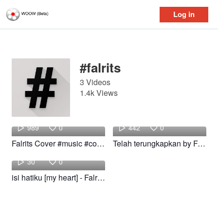
Log in
Log in
#falrits
3 Videos
1.4k Views
Indie
Indie
989
0
442
0
Falrits Cover #music #cover #falrits #fyp #foryoupage
Telah terungkapkan by Falrits #music #telahterungkapkan #falrits
Indie
30
0
isi hatiku [my heart] - Falrits #shorts #music #pop #falrits #romance #isihatiku